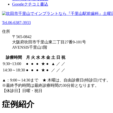
Googleクチコミ書込
Tel.06-6387-3933
住所
〒565-0842
大阪府吹田市千里山東二丁目27番9-101号
AVENSIS千里山1階
診療時間
月
火
水
木
金
土
日
祝
9:30~13:00
●
●
●
★
●
▲
／
／
14:30～18:30
●
●
●
★
●
／
／
／
▲：9:00～14:30まで ★ 木曜は、自由診療日(特診日)です。
※最終予約時間は最終診療時間の30分前となります。
【休診日】日曜・祝日
症例紹介