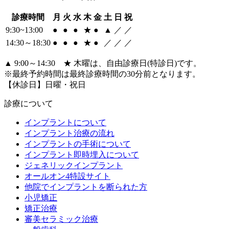
診療時間
月
火
水
木
金
土
日
祝
9:30~13:00
●
●
●
★
●
▲
／
／
14:30～18:30
●
●
●
★
●
／
／
／
▲ 9:00～14:30 ★ 木曜は、自由診療日(特診日)です。
※最終予約時間は最終診療時間の30分前となります。
【休診日】日曜・祝日
診療について
インプラントについて
インプラント治療の流れ
インプラントの手術について
インプラント即時埋入について
ジェネリックインプラント
オールオン4特設サイト
他院でインプラントを断られた方
小児矯正
矯正治療
審美セラミック治療