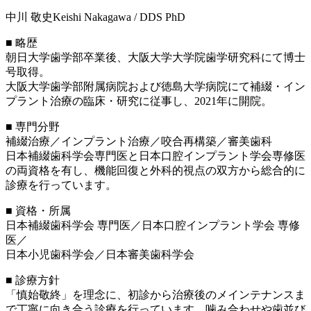
中川 敬史
Keishi Nakagawa / DDS PhD
■ 略歴
朝日大学歯学部卒業後、大阪大学大学院歯学研究科にて博士
号取得。
大阪大学歯学部附属病院および徳島大学病院にて補綴・イン
プラント治療の臨床・研究に従事し、2021年に開院。
■ 専門分野
補綴治療／インプラント治療／咬合再構築／審美歯科
日本補綴歯科学会専門医と日本口腔インプラント学会専修医
の両資格を有し、機能回復と外科的視点の双方から総合的に
診療を行っています。
■ 資格・所属
日本補綴歯科学会 専門医／日本口腔インプラント学会 専修
医／
日本小児歯科学会／日本審美歯科学会
■ 診療方針
「慎始敬終」を理念に、初診から治療後のメインテナンスま
で丁寧に向き合う診療を行っています。噛み合わせや歯並び