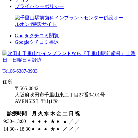
プライバシーポリシー
Googleクチコミ閲覧
Googleクチコミ書込
Tel.06-6387-3933
住所
〒565-0842
大阪府吹田市千里山東二丁目27番9-101号
AVENSIS千里山1階
診療時間
月
火
水
木
金
土
日
祝
9:30~13:00
●
●
●
★
●
▲
／
／
14:30～18:30
●
●
●
★
●
／
／
／