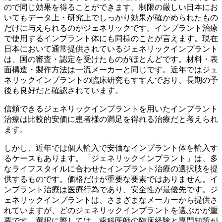
ので同じ効果を得ることができます。制限の厳しい日本にお
いてもデータ上・研究上でしっかり効果が確かめられたもの
だけに与えられるのがジェネリックです。インプラント治療
で使用するインプラント体にも同様のことが言えます。現在
日本において通常提供されているジェネリックインプラント
は、国の審査・認定を受けたものがほとんどです。材料・表
面構造・製作方法は一流メーカーと同じです。近年ではジェ
ネリックインプラントの臨床研究もすすんでおり、長期の予
後も良好だと確認されています。
信頼できるジェネリックインプラントを用いたインプラント
治療は比較的安価に患者様の満足を得れる治療だと考えられ
ます。
しかし、近年では個人輸入で安価なインプラント体を輸入す
るケースもあります。「ジェネリックインプラント」は、多
なライフスタイルに合わせたインプラント治療の選択肢を提
供するものです。価格だけが重要な要素ではありません。イ
ンプラント治療は医療行為であり、安全性が最優先です。ジ
ェネリックインプラントは、さまざまなメーカーから提供さ
れていますが、どのジェネリックインプラントを選ぶかが重
要です。選択に際しては、歯科医師の臨床経験と専門知策が