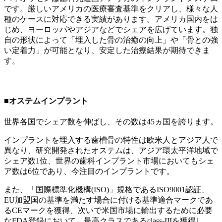
です。厳しいアメリカの医療審査基準をクリアし、様々な人
種のケースに対応できる実績があります。アメリカ国内をは
じめ、ヨーロッパやアジアなどでシェアを広げています。独
自の形状によって「埋入した骨の治癒の向上」や「骨との強
い定着力」が可能となり、安定した治療結果が期待できま
す。
■オステムインプラント
世界各国でシェア数を伸ばし、その数は45ヵ国を誇ります。
インプラントを埋入する歯槽骨の特性は欧米人とアジア人で
異なり、研究開発されたオステムは、アジア環太平洋地域で
シェア数1位、世界の歯科インプラント市場においてもシェ
ア数は6位であり、今注目のインプラントです。
また、「国際標準化機構(ISO)」規格であるISO9001認証、
EU加盟国の基準を満たす場合に付ける基準適合マークであ
るCEマークを獲得、次いで米国市場に輸出するために必要
なFDA登録において、最高クラスであるclass-IIIを獲得し、