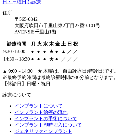
住所
〒565-0842
大阪府吹田市千里山東2丁目27番9-101号
AVENSIS千里山1階
診療時間
月
火
水
木
金
土
日
祝
9:30~13:00
●
●
●
★
●
▲
／
／
14:30～18:30
●
●
●
★
●
／
／
／
▲ 9:00～14:30 ★ 木曜は、自由診療日(特診日)です。
※最終予約時間は最終診療時間の30分前となります。
【休診日】日曜・祝日
診療について
インプラントについて
インプラント治療の流れ
インプラントの手術について
インプラント即時埋入について
ジェネリックインプラント