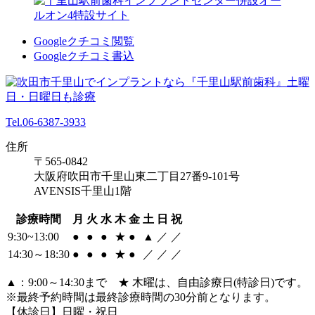
Googleクチコミ閲覧
Googleクチコミ書込
Tel.06-6387-3933
住所
〒565-0842
大阪府吹田市千里山東二丁目27番9-101号
AVENSIS千里山1階
診療時間
月
火
水
木
金
土
日
祝
9:30~13:00
●
●
●
★
●
▲
／
／
14:30～18:30
●
●
●
★
●
／
／
／
▲：9:00～14:30まで ★ 木曜は、自由診療日(特診日)です。
※最終予約時間は最終診療時間の30分前となります。
【休診日】日曜・祝日