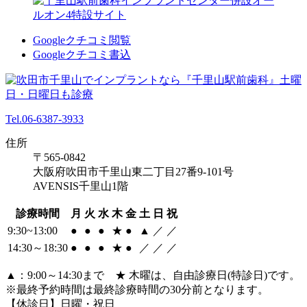
Googleクチコミ閲覧
Googleクチコミ書込
Tel.06-6387-3933
住所
〒565-0842
大阪府吹田市千里山東二丁目27番9-101号
AVENSIS千里山1階
診療時間
月
火
水
木
金
土
日
祝
9:30~13:00
●
●
●
★
●
▲
／
／
14:30～18:30
●
●
●
★
●
／
／
／
▲：9:00～14:30まで ★ 木曜は、自由診療日(特診日)です。
※最終予約時間は最終診療時間の30分前となります。
【休診日】日曜・祝日