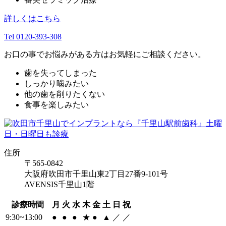
詳しくはこちら
Tel 0120-393-308
お口の事でお悩みがある方はお気軽にご相談ください。
歯を失ってしまった
しっかり噛みたい
他の歯を削りたくない
食事を楽しみたい
住所
〒565-0842
大阪府吹田市千里山東2丁目27番9-101号
AVENSIS千里山1階
診療時間
月
火
水
木
金
土
日
祝
9:30~13:00
●
●
●
★
●
▲
／
／