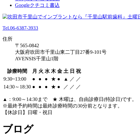
Googleクチコミ書込
Tel.06-6387-3933
住所
〒565-0842
大阪府吹田市千里山東二丁目27番9-101号
AVENSIS千里山1階
診療時間
月
火
水
木
金
土
日
祝
9:30~13:00
●
●
●
★
●
▲
／
／
14:30～18:30
●
●
●
★
●
／
／
／
▲：9:00～14:30まで ★ 木曜は、自由診療日(特診日)です。
※最終予約時間は最終診療時間の30分前となります。
【休診日】日曜・祝日
ブログ