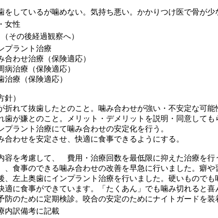
歯をしているが噛めない。気持ち悪い。かかりつけ医で骨が少
歳・女性
月（その後経過観察へ）
ンプラント治療
み合わせ治療（保険適応）
周病治療（保険適応）
歯治療（保険適応）
方針）
が折れて抜歯したとのこと。噛み合わせが強い・不安定な可能
れ歯が嫌とのこと。メリット・デメリットを説明・同意して
ンプラント治療にて噛み合わせの安定化を行う。
み合わせを安定させ、快適に食事できるようにする。
内容を考慮して、 費用・治療回数を最低限に抑えた治療を行
、、食事のできる噛み合わせの改善を早急に行いました。癖や
後、左上奥歯にインプラント治療を行いました。硬いものでも
快適に食事ができています。「たくあん」でも噛み切れると喜
予防のために定期検診。咬合の安定のためにナイトガードを装
療内訳備考に記載