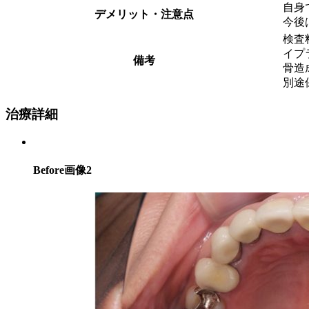
自身
デメリット・注意点
今後
検査
イプラ
備考
骨造成
別途
治療詳細
Before画像2