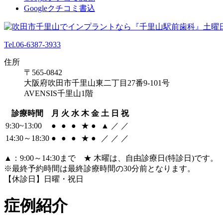
Googleクチコミ書込
Tel.06-6387-3933
住所
〒565-0842
大阪府吹田市千里山東二丁目27番9-101号
AVENSIS千里山1階
診療時間
月
火
水
木
金
土
日
祝
9:30~13:00
●
●
●
★
●
▲
／
／
14:30～18:30
●
●
●
★
●
／
／
／
▲：9:00～14:30まで ★ 木曜は、自由診療日(特診日)です。
※最終予約時間は最終診療時間の30分前となります。
【休診日】日曜・祝日
症例紹介