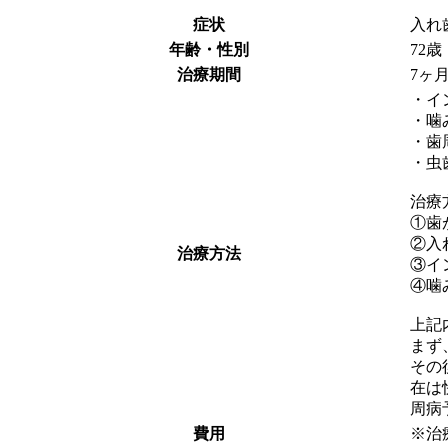
症状
入れ
年齢・性別
72
治療期間
7ヶ
・イ
・噛
・歯
・虫
治療
①歯
②入
治療方法
③イ
④噛
上記
まず
その
在は
周病
費用
※治