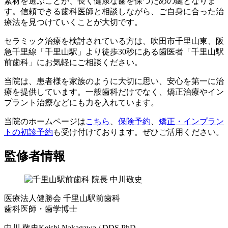
素材を選ぶことが、長く健康な歯を保つための鍵となりま
す。信頼できる歯科医師と相談しながら、ご自身に合った治
療法を見つけていくことが大切です。
セラミック治療を検討されている方は、吹田市千里山東、阪
急千里線「千里山駅」より徒歩30秒にある歯医者「千里山駅
前歯科」にお気軽にご相談ください。
当院は、患者様を家族のように大切に思い、安心を第一に治
療を提供しています。一般歯科だけでなく、矯正治療やイン
プラント治療などにも力を入れています。
当院のホームページは
こちら
、
保険予約
、
矯正・インプラン
トの初診予約
も受け付けております。ぜひご活用ください。
監修者情報
医療法人健勝会 千里山駅前歯科
歯科医師・歯学博士
中川 敬史
Keishi Nakagawa / DDS PhD