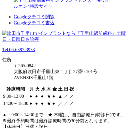
Googleクチコミ閲覧
Googleクチコミ書込
Tel.06-6387-3933
住所
〒565-0842
大阪府吹田市千里山東二丁目27番9-101号
AVENSIS千里山1階
診療時間
月
火
水
木
金
土
日
祝
9:30~13:00
●
●
●
★
●
▲
／
／
14:30～18:30
●
●
●
★
●
／
／
／
▲：9:00～14:30まで ★ 木曜は、自由診療日(特診日)です。
※最終予約時間は最終診療時間の30分前となります。
【休診日】日曜・祝日