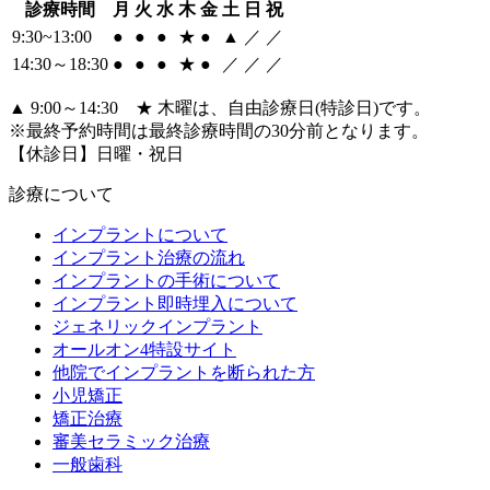
診療時間
月
火
水
木
金
土
日
祝
9:30~13:00
●
●
●
★
●
▲
／
／
14:30～18:30
●
●
●
★
●
／
／
／
▲ 9:00～14:30 ★ 木曜は、自由診療日(特診日)です。
※最終予約時間は最終診療時間の30分前となります。
【休診日】日曜・祝日
診療について
インプラントについて
インプラント治療の流れ
インプラントの手術について
インプラント即時埋入について
ジェネリックインプラント
オールオン4特設サイト
他院でインプラントを断られた方
小児矯正
矯正治療
審美セラミック治療
一般歯科