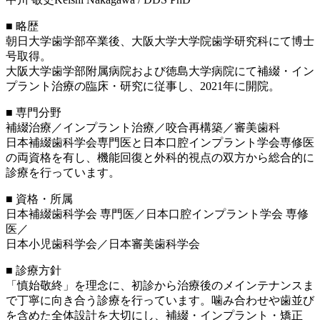
■ 略歴
朝日大学歯学部卒業後、大阪大学大学院歯学研究科にて博士
号取得。
大阪大学歯学部附属病院および徳島大学病院にて補綴・イン
プラント治療の臨床・研究に従事し、2021年に開院。
■ 専門分野
補綴治療／インプラント治療／咬合再構築／審美歯科
日本補綴歯科学会専門医と日本口腔インプラント学会専修医
の両資格を有し、機能回復と外科的視点の双方から総合的に
診療を行っています。
■ 資格・所属
日本補綴歯科学会 専門医／日本口腔インプラント学会 専修
医／
日本小児歯科学会／日本審美歯科学会
■ 診療方針
「慎始敬終」を理念に、初診から治療後のメインテナンスま
で丁寧に向き合う診療を行っています。噛み合わせや歯並び
を含めた全体設計を大切にし、補綴・インプラント・矯正