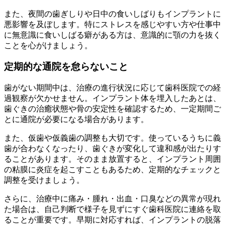
また、夜間の歯ぎしりや日中の食いしばりもインプラントに
悪影響を及ぼします。特にストレスを感じやすい方や仕事中
に無意識に食いしばる癖がある方は、意識的に顎の力を抜く
ことを心がけましょう。
定期的な通院を怠らないこと
歯がない期間中は、治療の進行状況に応じて歯科医院での経
過観察が欠かせません。インプラント体を埋入したあとは、
歯ぐきの治癒状態や骨の安定性を確認するため、一定期間ご
とに通院が必要になる場合があります。
また、仮歯や仮義歯の調整も大切です。使っているうちに義
歯が合わなくなったり、歯ぐきが変化して違和感が出たりす
ることがあります。そのまま放置すると、インプラント周囲
の粘膜に炎症を起こすこともあるため、定期的なチェックと
調整を受けましょう。
さらに、治療中に痛み・腫れ・出血・口臭などの異常が現れ
た場合は、自己判断で様子を見ずにすぐ歯科医院に連絡を取
ることが重要です。早期に対応すれば、インプラントの脱落