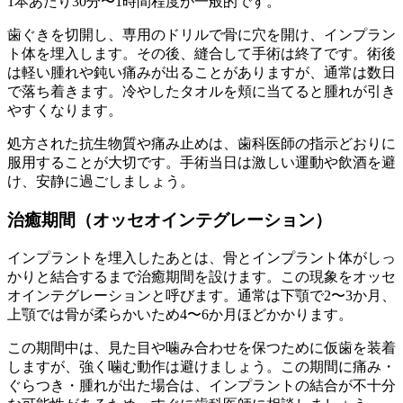
1本あたり30分〜1時間程度が一般的です。
歯ぐきを切開し、専用のドリルで骨に穴を開け、インプラン
ト体を埋入します。その後、縫合して手術は終了です。術後
は軽い腫れや鈍い痛みが出ることがありますが、通常は数日
で落ち着きます。冷やしたタオルを頬に当てると腫れが引き
やすくなります。
処方された抗生物質や痛み止めは、歯科医師の指示どおりに
服用することが大切です。手術当日は激しい運動や飲酒を避
け、安静に過ごしましょう。
治癒期間（オッセオインテグレーション）
インプラントを埋入したあとは、骨とインプラント体がしっ
かりと結合するまで治癒期間を設けます。この現象をオッセ
オインテグレーションと呼びます。通常は下顎で2〜3か月、
上顎では骨が柔らかいため4〜6か月ほどかかります。
この期間中は、見た目や噛み合わせを保つために仮歯を装着
しますが、強く噛む動作は避けましょう。この期間に痛み・
ぐらつき・腫れが出た場合は、インプラントの結合が不十分