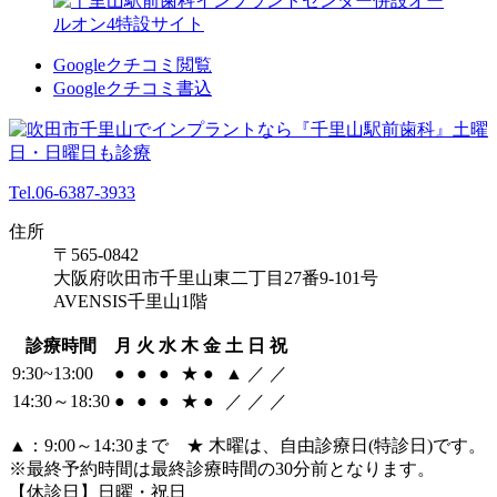
Googleクチコミ閲覧
Googleクチコミ書込
Tel.06-6387-3933
住所
〒565-0842
大阪府吹田市千里山東二丁目27番9-101号
AVENSIS千里山1階
診療時間
月
火
水
木
金
土
日
祝
9:30~13:00
●
●
●
★
●
▲
／
／
14:30～18:30
●
●
●
★
●
／
／
／
▲：9:00～14:30まで ★ 木曜は、自由診療日(特診日)です。
※最終予約時間は最終診療時間の30分前となります。
【休診日】日曜・祝日