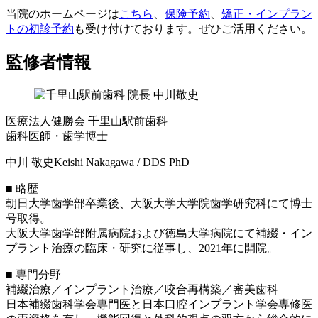
当院のホームページは
こちら
、
保険予約
、
矯正・インプラン
トの初診予約
も受け付けております。ぜひご活用ください。
監修者情報
医療法人健勝会 千里山駅前歯科
歯科医師・歯学博士
中川 敬史
Keishi Nakagawa / DDS PhD
■ 略歴
朝日大学歯学部卒業後、大阪大学大学院歯学研究科にて博士
号取得。
大阪大学歯学部附属病院および徳島大学病院にて補綴・イン
プラント治療の臨床・研究に従事し、2021年に開院。
■ 専門分野
補綴治療／インプラント治療／咬合再構築／審美歯科
日本補綴歯科学会専門医と日本口腔インプラント学会専修医