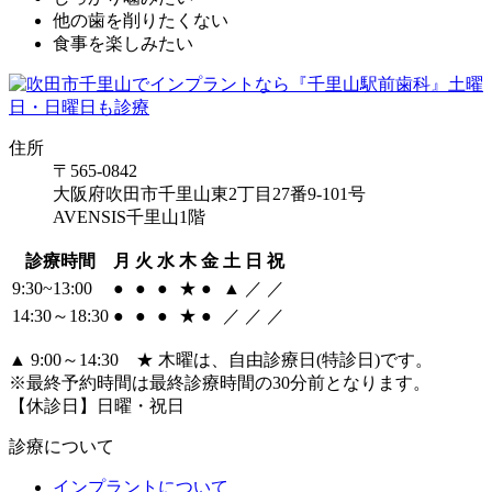
他の歯を削りたくない
食事を楽しみたい
住所
〒565-0842
大阪府吹田市千里山東2丁目27番9-101号
AVENSIS千里山1階
診療時間
月
火
水
木
金
土
日
祝
9:30~13:00
●
●
●
★
●
▲
／
／
14:30～18:30
●
●
●
★
●
／
／
／
▲ 9:00～14:30 ★ 木曜は、自由診療日(特診日)です。
※最終予約時間は最終診療時間の30分前となります。
【休診日】日曜・祝日
診療について
インプラントについて