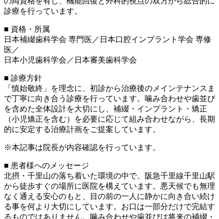
の両資格を有し、機能回復と外科的視点の双方から総合的に
診療を行っています。
■ 資格・所属
日本補綴歯科学会 専門医／日本口腔インプラント学会 専修
医／
日本小児歯科学会／日本審美歯科学会
■ 診療方針
「慎始敬終」を理念に、初診から治療後のメインテナンスま
で丁寧に向き合う診療を行っています。噛み合わせや歯並び
を含めた全体設計を大切にし、補綴・インプラント・矯正
（小児矯正を含む）を必要に応じて組み合わせながら、長期
的に安定する治療計画をご提案しています。
※本記事は院長が内容確認を行っています。
■ 患者様へのメッセージ
北摂・千里山の落ち着いた環境の中で、阪急千里線千里山駅
から徒歩すぐの場所に医院を構えています。悪天候でも無理
なく通える安心のもと、目の前の一人に静かに向き合い続け
る事を何より大切にしています。お口は一部分だけで完結す
るものではありません。噛み合わせや歯並びは将来の補綴・