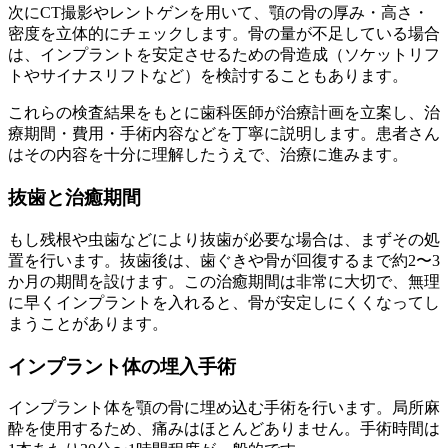
次にCT撮影やレントゲンを用いて、顎の骨の厚み・高さ・
密度を立体的にチェックします。骨の量が不足している場合
は、インプラントを安定させるための骨造成（ソケットリフ
トやサイナスリフトなど）を検討することもあります。
これらの検査結果をもとに歯科医師が治療計画を立案し、治
療期間・費用・手術内容などを丁寧に説明します。患者さん
はその内容を十分に理解したうえで、治療に進みます。
抜歯と治癒期間
もし残根や虫歯などにより抜歯が必要な場合は、まずその処
置を行います。抜歯後は、歯ぐきや骨が回復するまで約2〜3
か月の期間を設けます。この治癒期間は非常に大切で、無理
に早くインプラントを入れると、骨が安定しにくくなってし
まうことがあります。
インプラント体の埋入手術
インプラント体を顎の骨に埋め込む手術を行います。局所麻
酔を使用するため、痛みはほとんどありません。手術時間は