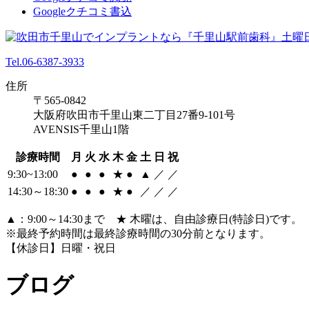
Googleクチコミ書込
Tel.06-6387-3933
住所
〒565-0842
大阪府吹田市千里山東二丁目27番9-101号
AVENSIS千里山1階
診療時間
月
火
水
木
金
土
日
祝
9:30~13:00
●
●
●
★
●
▲
／
／
14:30～18:30
●
●
●
★
●
／
／
／
▲：9:00～14:30まで ★ 木曜は、自由診療日(特診日)です。
※最終予約時間は最終診療時間の30分前となります。
【休診日】日曜・祝日
ブログ