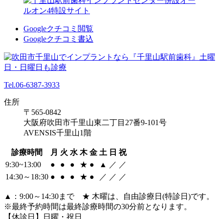
Googleクチコミ閲覧
Googleクチコミ書込
Tel.06-6387-3933
住所
〒565-0842
大阪府吹田市千里山東二丁目27番9-101号
AVENSIS千里山1階
診療時間
月
火
水
木
金
土
日
祝
9:30~13:00
●
●
●
★
●
▲
／
／
14:30～18:30
●
●
●
★
●
／
／
／
▲：9:00～14:30まで ★ 木曜は、自由診療日(特診日)です。
※最終予約時間は最終診療時間の30分前となります。
【休診日】日曜・祝日