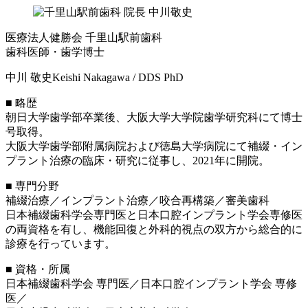
医療法人健勝会 千里山駅前歯科
歯科医師・歯学博士
中川 敬史
Keishi Nakagawa / DDS PhD
■ 略歴
朝日大学歯学部卒業後、大阪大学大学院歯学研究科にて博士
号取得。
大阪大学歯学部附属病院および徳島大学病院にて補綴・イン
プラント治療の臨床・研究に従事し、2021年に開院。
■ 専門分野
補綴治療／インプラント治療／咬合再構築／審美歯科
日本補綴歯科学会専門医と日本口腔インプラント学会専修医
の両資格を有し、機能回復と外科的視点の双方から総合的に
診療を行っています。
■ 資格・所属
日本補綴歯科学会 専門医／日本口腔インプラント学会 専修
医／