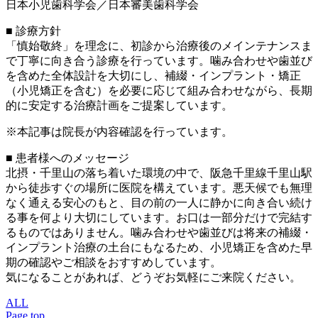
日本小児歯科学会／日本審美歯科学会
■ 診療方針
「慎始敬終」を理念に、初診から治療後のメインテナンスま
で丁寧に向き合う診療を行っています。噛み合わせや歯並び
を含めた全体設計を大切にし、補綴・インプラント・矯正
（小児矯正を含む）を必要に応じて組み合わせながら、長期
的に安定する治療計画をご提案しています。
※本記事は院長が内容確認を行っています。
■ 患者様へのメッセージ
北摂・千里山の落ち着いた環境の中で、阪急千里線千里山駅
から徒歩すぐの場所に医院を構えています。悪天候でも無理
なく通える安心のもと、目の前の一人に静かに向き合い続け
る事を何より大切にしています。お口は一部分だけで完結す
るものではありません。噛み合わせや歯並びは将来の補綴・
インプラント治療の土台にもなるため、小児矯正を含めた早
期の確認やご相談をおすすめしています。
気になることがあれば、どうぞお気軽にご来院ください。
ALL
Page top