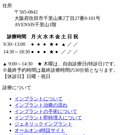
住所
〒565-0842
大阪府吹田市千里山東2丁目27番9-101号
AVENSIS千里山1階
診療時間
月
火
水
木
金
土
日
祝
9:30~13:00
●
●
●
★
●
▲
／
／
14:30～18:30
●
●
●
★
●
／
／
／
▲ 9:00～14:30 ★ 木曜は、自由診療日(特診日)です。
※最終予約時間は最終診療時間の30分前となります。
【休診日】日曜・祝日
診療について
インプラントについて
インプラント治療の流れ
インプラントの手術について
インプラント即時埋入について
ジェネリックインプラント
オールオン4特設サイト