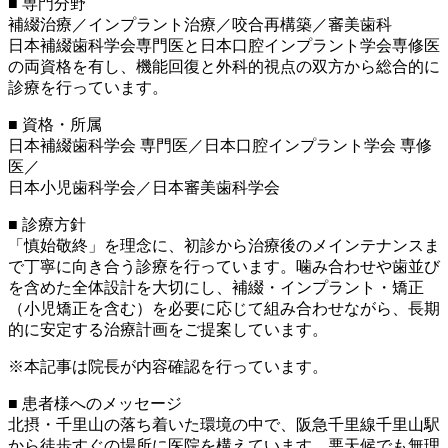
■ 専門分野
補綴治療／インプラント治療／咬合再構築／審美歯科
日本補綴歯科学会専門医と日本口腔インプラント学会専修医
の両資格を有し、機能回復と外科的視点の双方から総合的に
診療を行っています。
■ 資格・所属
日本補綴歯科学会 専門医／日本口腔インプラント学会 専修
医／
日本小児歯科学会／日本審美歯科学会
■ 診療方針
「慎始敬終」を理念に、初診から治療後のメインテナンスま
で丁寧に向き合う診療を行っています。噛み合わせや歯並び
を含めた全体設計を大切にし、補綴・インプラント・矯正
（小児矯正を含む）を必要に応じて組み合わせながら、長期
的に安定する治療計画をご提案しています。
※本記事は院長が内容確認を行っています。
■ 患者様へのメッセージ
北摂・千里山の落ち着いた環境の中で、阪急千里線千里山駅
から徒歩すぐの場所に医院を構えています。悪天候でも無理