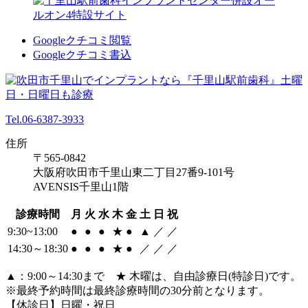
Googleクチコミ閲覧
Googleクチコミ書込
Tel.06-6387-3933
住所
〒565-0842
大阪府吹田市千里山東二丁目27番9-101号
AVENSIS千里山1階
診療時間
月
火
水
木
金
土
日
祝
9:30~13:00
●
●
●
★
●
▲
／
／
14:30～18:30
●
●
●
★
●
／
／
／
▲：9:00～14:30まで ★ 木曜は、自由診療日(特診日)です。
※最終予約時間は最終診療時間の30分前となります。
【休診日】日曜・祝日