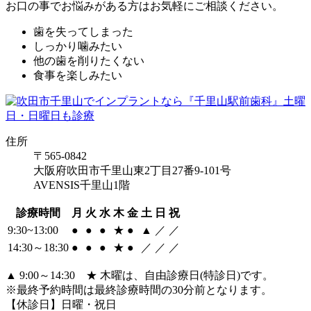
お口の事でお悩みがある方はお気軽にご相談ください。
歯を失ってしまった
しっかり噛みたい
他の歯を削りたくない
食事を楽しみたい
住所
〒565-0842
大阪府吹田市千里山東2丁目27番9-101号
AVENSIS千里山1階
診療時間
月
火
水
木
金
土
日
祝
9:30~13:00
●
●
●
★
●
▲
／
／
14:30～18:30
●
●
●
★
●
／
／
／
▲ 9:00～14:30 ★ 木曜は、自由診療日(特診日)です。
※最終予約時間は最終診療時間の30分前となります。
【休診日】日曜・祝日