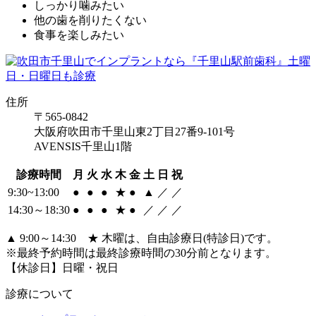
しっかり噛みたい
他の歯を削りたくない
食事を楽しみたい
住所
〒565-0842
大阪府吹田市千里山東2丁目27番9-101号
AVENSIS千里山1階
診療時間
月
火
水
木
金
土
日
祝
9:30~13:00
●
●
●
★
●
▲
／
／
14:30～18:30
●
●
●
★
●
／
／
／
▲ 9:00～14:30 ★ 木曜は、自由診療日(特診日)です。
※最終予約時間は最終診療時間の30分前となります。
【休診日】日曜・祝日
診療について