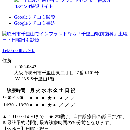
Googleクチコミ閲覧
Googleクチコミ書込
Tel.06-6387-3933
住所
〒565-0842
大阪府吹田市千里山東二丁目27番9-101号
AVENSIS千里山1階
診療時間
月
火
水
木
金
土
日
祝
9:30~13:00
●
●
●
★
●
▲
／
／
14:30～18:30
●
●
●
★
●
／
／
／
▲：9:00～14:30まで ★ 木曜は、自由診療日(特診日)です。
※最終予約時間は最終診療時間の30分前となります。
【休診日】日曜・祝日