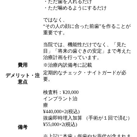
・ただ歯を入れるだけ
・ただ噛めるようにするだけ
ではなく、
“その人の顔に合った前歯”を作ることが
重要です。
当院では、機能性だけでなく、「見た
目」「将来の歯ぐきの安定」まで考えた
治療計画を行っています。
費用
※治療内訳備考に記載
定期的なチェック・ナイトガードが必
デメリット・注
要。
意点
検査料：¥20,000
インプラント治
療
¥440,000×2(税込)
抜歯即時埋入加算 （手術が１回で済む）
¥55,000×2(税込)
備考
※上記に本歯・仮歯やお薬代が含まれま