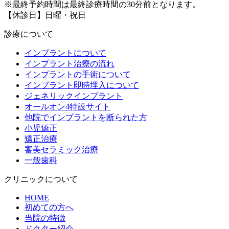
※最終予約時間は最終診療時間の30分前となります。
【休診日】日曜・祝日
診療について
インプラントについて
インプラント治療の流れ
インプラントの手術について
インプラント即時埋入について
ジェネリックインプラント
オールオン4特設サイト
他院でインプラントを断られた方
小児矯正
矯正治療
審美セラミック治療
一般歯科
クリニックについて
HOME
初めての方へ
当院の特徴
ドクター紹介