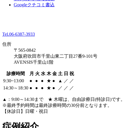
Googleクチコミ書込
Tel.06-6387-3933
住所
〒565-0842
大阪府吹田市千里山東二丁目27番9-101号
AVENSIS千里山1階
診療時間
月
火
水
木
金
土
日
祝
9:30~13:00
●
●
●
★
●
▲
／
／
14:30～18:30
●
●
●
★
●
／
／
／
▲：9:00～14:30まで ★ 木曜は、自由診療日(特診日)です。
※最終予約時間は最終診療時間の30分前となります。
【休診日】日曜・祝日
症例紹介