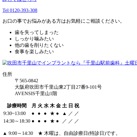
Tel 0120-393-308
お口の事でお悩みがある方はお気軽にご相談ください。
歯を失ってしまった
しっかり噛みたい
他の歯を削りたくない
食事を楽しみたい
住所
〒565-0842
大阪府吹田市千里山東2丁目27番9-101号
AVENSIS千里山1階
診療時間
月
火
水
木
金
土
日
祝
9:30~13:00
●
●
●
★
●
▲
／
／
14:30～18:30
●
●
●
★
●
／
／
／
▲ 9:00～14:30 ★ 木曜は、自由診療日(特診日)です。