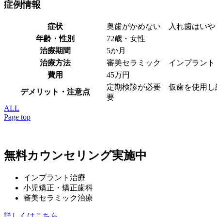
症例情報
症状
奥歯がかめない 入れ歯はいや
年齢・性別
72歳・女性
治療期間
5か月
治療方法
審美セラミック インプラント
費用
45万円
定期検診が必要 仮歯を使用し
デメリット・注意点
要
ALL
Page top
無料カウンセリング実施中
インプラント治療
小児矯正・矯正歯科
審美セラミック治療
詳しくはこちら