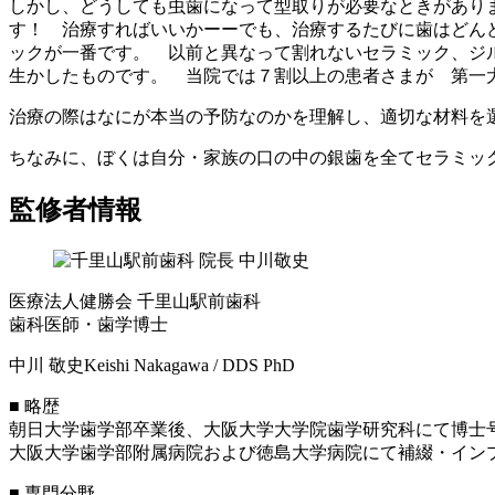
しかし、どうしても虫歯になって型取りが必要なときがあり
す！ 治療すればいいかーーでも、治療するたびに歯はどん
ックが一番です。 以前と異なって割れないセラミック、ジル
生かしたものです。 当院では７割以上の患者さまが 第一
治療の際はなにが本当の予防なのかを理解し、適切な材料を
ちなみに、ぼくは自分・家族の口の中の銀歯を全てセラミッ
監修者情報
医療法人健勝会 千里山駅前歯科
歯科医師・歯学博士
中川 敬史
Keishi Nakagawa / DDS PhD
■ 略歴
朝日大学歯学部卒業後、大阪大学大学院歯学研究科にて博士
大阪大学歯学部附属病院および徳島大学病院にて補綴・インプ
■ 専門分野