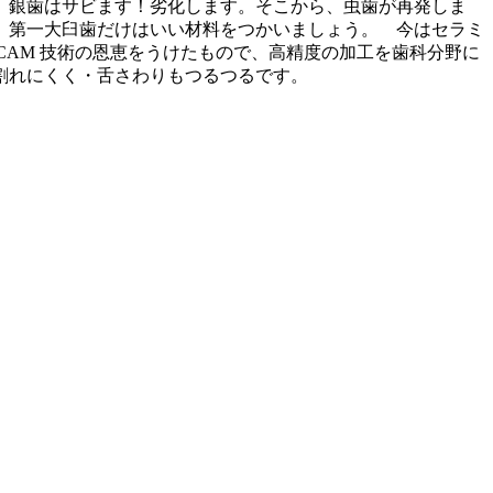
。銀歯はサビます！劣化します。そこから、虫歯が再発しま
、第一大臼歯だけはいい材料をつかいましょう。 今はセラミ
AM 技術の恩恵をうけたもので、高精度の加工を歯科分野に
割れにくく・舌さわりもつるつるです。