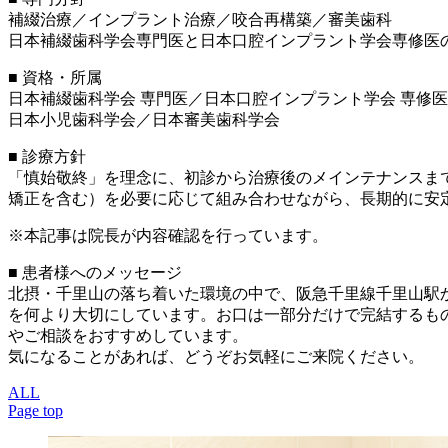
補綴治療／インプラント治療／咬合再構築／審美歯科
日本補綴歯科学会専門医と日本口腔インプラント学会専修医
■ 資格・所属
日本補綴歯科学会 専門医／日本口腔インプラント学会 専修
日本小児歯科学会／日本審美歯科学会
■ 診療方針
「慎始敬終」を理念に、初診から治療後のメインテナンスま
矯正を含む）を必要に応じて組み合わせながら、長期的に安
※本記事は院長が内容確認を行っています。
■ 患者様へのメッセージ
北摂・千里山の落ち着いた環境の中で、阪急千里線千里山駅
を何より大切にしています。お口は一部分だけで完結するも
やご相談をおすすめしています。
気になることがあれば、どうぞお気軽にご来院ください。
ALL
Page top