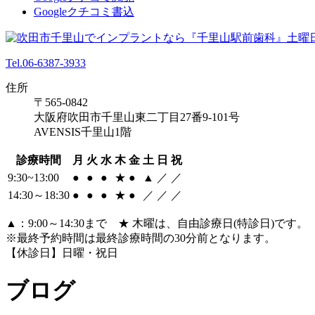
Googleクチコミ書込
Tel.06-6387-3933
住所
〒565-0842
大阪府吹田市千里山東二丁目27番9-101号
AVENSIS千里山1階
診療時間
月
火
水
木
金
土
日
祝
9:30~13:00
●
●
●
★
●
▲
／
／
14:30～18:30
●
●
●
★
●
／
／
／
▲：9:00～14:30まで ★ 木曜は、自由診療日(特診日)です。
※最終予約時間は最終診療時間の30分前となります。
【休診日】日曜・祝日
ブログ