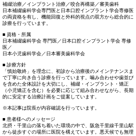
補綴治療／インプラント治療／咬合再構築／審美歯科
日本補綴歯科学会専門医と日本口腔インプラント学会専修医
の両資格を有し、機能回復と外科的視点の双方から総合的に
診療を行っています。
■ 資格・所属
日本補綴歯科学会 専門医／日本口腔インプラント学会 専修
医／
日本小児歯科学会／日本審美歯科学会
■ 診療方針
「慎始敬終」を理念に、初診から治療後のメインテナンスま
で丁寧に向き合う診療を行っています。噛み合わせや歯並び
を含めた全体設計を大切にし、補綴・インプラント・矯正
（小児矯正を含む）を必要に応じて組み合わせながら、長期
的に安定する治療計画をご提案しています。
※本記事は院長が内容確認を行っています。
■ 患者様へのメッセージ
北摂・千里山の落ち着いた環境の中で、阪急千里線千里山駅
から徒歩すぐの場所に医院を構えています。悪天候でも無理