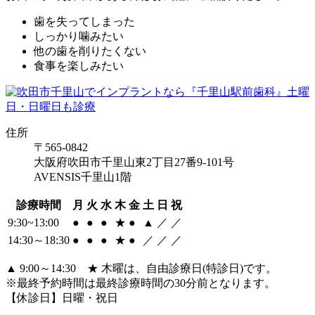
歯を失ってしまった
しっかり噛みたい
他の歯を削りたくない
食事を楽しみたい
住所
〒565-0842
大阪府吹田市千里山東2丁目27番9-101号
AVENSIS千里山1階
診療時間
月
火
水
木
金
土
日
祝
9:30~13:00
●
●
●
★
●
▲
／
／
14:30～18:30
●
●
●
★
●
／
／
／
▲ 9:00～14:30 ★ 木曜は、自由診療日(特診日)です。
※最終予約時間は最終診療時間の30分前となります。
【休診日】日曜・祝日