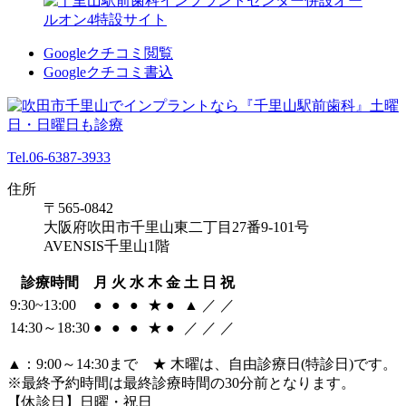
Googleクチコミ閲覧
Googleクチコミ書込
Tel.06-6387-3933
住所
〒565-0842
大阪府吹田市千里山東二丁目27番9-101号
AVENSIS千里山1階
診療時間
月
火
水
木
金
土
日
祝
9:30~13:00
●
●
●
★
●
▲
／
／
14:30～18:30
●
●
●
★
●
／
／
／
▲：9:00～14:30まで ★ 木曜は、自由診療日(特診日)です。
※最終予約時間は最終診療時間の30分前となります。
【休診日】日曜・祝日