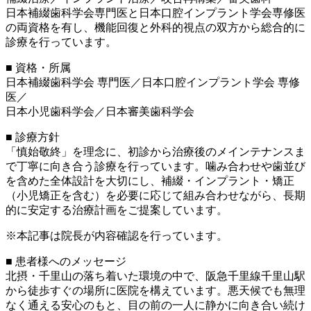
日本補綴歯科学会専門医と日本口腔インプラント学会専修医
の両資格を有し、機能回復と外科的視点の双方から総合的に
診療を行っています。
■ 資格・所属
日本補綴歯科学会 専門医／日本口腔インプラント学会 専修
医／
日本小児歯科学会／日本審美歯科学会
■ 診療方針
「慎始敬終」を理念に、初診から治療後のメインテナンスま
で丁寧に向き合う診療を行っています。噛み合わせや歯並び
を含めた全体設計を大切にし、補綴・インプラント・矯正
（小児矯正を含む）を必要に応じて組み合わせながら、長期
的に安定する治療計画をご提案しています。
※本記事は院長が内容確認を行っています。
■ 患者様へのメッセージ
北摂・千里山の落ち着いた環境の中で、阪急千里線千里山駅
から徒歩すぐの場所に医院を構えています。悪天候でも無理
なく通える安心のもと、目の前の一人に静かに向き合い続け