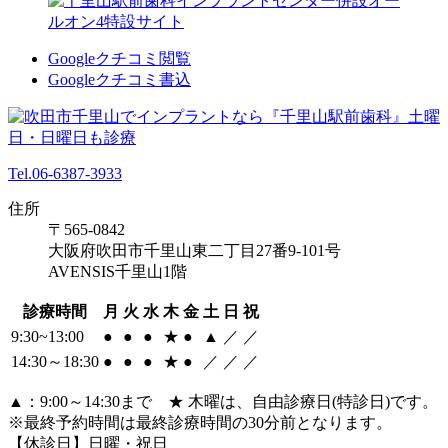
Googleクチコミ閲覧
Googleクチコミ書込
Tel.06-6387-3933
住所
〒565-0842
大阪府吹田市千里山東二丁目27番9-101号
AVENSIS千里山1階
診療時間
月
火
水
木
金
土
日
祝
9:30~13:00
●
●
●
★
●
▲
／
／
14:30～18:30
●
●
●
★
●
／
／
／
▲：9:00～14:30まで ★ 木曜は、自由診療日(特診日)です。
※最終予約時間は最終診療時間の30分前となります。
【休診日】日曜・祝日