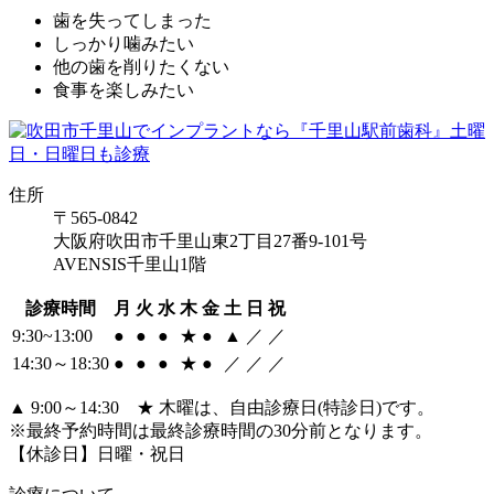
歯を失ってしまった
しっかり噛みたい
他の歯を削りたくない
食事を楽しみたい
住所
〒565-0842
大阪府吹田市千里山東2丁目27番9-101号
AVENSIS千里山1階
診療時間
月
火
水
木
金
土
日
祝
9:30~13:00
●
●
●
★
●
▲
／
／
14:30～18:30
●
●
●
★
●
／
／
／
▲ 9:00～14:30 ★ 木曜は、自由診療日(特診日)です。
※最終予約時間は最終診療時間の30分前となります。
【休診日】日曜・祝日