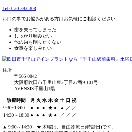
Tel 0120-393-308
お口の事でお悩みがある方はお気軽にご相談ください。
歯を失ってしまった
しっかり噛みたい
他の歯を削りたくない
食事を楽しみたい
住所
〒565-0842
大阪府吹田市千里山東2丁目27番9-101号
AVENSIS千里山1階
診療時間
月
火
水
木
金
土
日
祝
9:30~13:00
●
●
●
★
●
▲
／
／
14:30～18:30
●
●
●
★
●
／
／
／
▲ 9:00～14:30 ★ 木曜は、自由診療日(特診日)です。