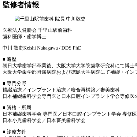
監修者情報
医療法人健勝会 千里山駅前歯科
歯科医師・歯学博士
中川 敬史
Keishi Nakagawa / DDS PhD
■ 略歴
朝日大学歯学部卒業後、大阪大学大学院歯学研究科にて博士
大阪大学歯学部附属病院および徳島大学病院にて補綴・インプ
■ 専門分野
補綴治療／インプラント治療／咬合再構築／審美歯科
日本補綴歯科学会専門医と日本口腔インプラント学会専修医
■ 資格・所属
日本補綴歯科学会 専門医／日本口腔インプラント学会 専修
日本小児歯科学会／日本審美歯科学会
■ 診療方針