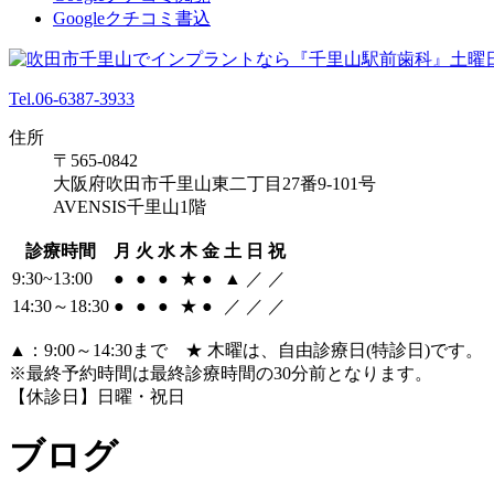
Googleクチコミ書込
Tel.06-6387-3933
住所
〒565-0842
大阪府吹田市千里山東二丁目27番9-101号
AVENSIS千里山1階
診療時間
月
火
水
木
金
土
日
祝
9:30~13:00
●
●
●
★
●
▲
／
／
14:30～18:30
●
●
●
★
●
／
／
／
▲：9:00～14:30まで ★ 木曜は、自由診療日(特診日)です。
※最終予約時間は最終診療時間の30分前となります。
【休診日】日曜・祝日
ブログ