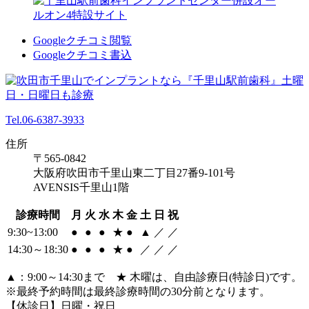
Googleクチコミ閲覧
Googleクチコミ書込
Tel.06-6387-3933
住所
〒565-0842
大阪府吹田市千里山東二丁目27番9-101号
AVENSIS千里山1階
診療時間
月
火
水
木
金
土
日
祝
9:30~13:00
●
●
●
★
●
▲
／
／
14:30～18:30
●
●
●
★
●
／
／
／
▲：9:00～14:30まで ★ 木曜は、自由診療日(特診日)です。
※最終予約時間は最終診療時間の30分前となります。
【休診日】日曜・祝日