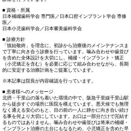
■ 資格・所属
日本補綴歯科学会 専門医／日本口腔インプラント学会 専修
医／
日本小児歯科学会／日本審美歯科学会
■ 診療方針
「慎始敬終」を理念に、初診から治療後のメインテナンスま
で丁寧に向き合う診療を行っています。噛み合わせや歯並び
を含めた全体設計を大切にし、補綴・インプラント・矯正
（小児矯正を含む）を必要に応じて組み合わせながら、長期
的に安定する治療計画をご提案しています。
※本記事は院長が内容確認を行っています。
■ 患者様へのメッセージ
北摂・千里山の落ち着いた環境の中で、阪急千里線千里山駅
から徒歩すぐの場所に医院を構えています。悪天候でも無理
なく通える安心のもと、目の前の一人に静かに向き合い続け
る事を何より大切にしています。お口は一部分だけで完結す
るものではありません。噛み合わせや歯並びは将来の補綴・
インプラント治療の土台にもなるため、小児矯正を含めた早