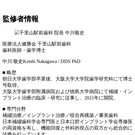
監修者情報
医療法人健勝会 千里山駅前歯科
歯科医師・歯学博士
中川 敬史
Keishi Nakagawa / DDS PhD
■ 略歴
朝日大学歯学部卒業後、大阪大学大学院歯学研究科にて博士
号取得。
大阪大学歯学部附属病院および徳島大学病院にて補綴・イン
プラント治療の臨床・研究に従事し、2021年に開院。
■ 専門分野
補綴治療／インプラント治療／咬合再構築／審美歯科
日本補綴歯科学会専門医と日本口腔インプラント学会専修医
の両資格を有し、機能回復と外科的視点の双方から総合的に
診療を行っています。