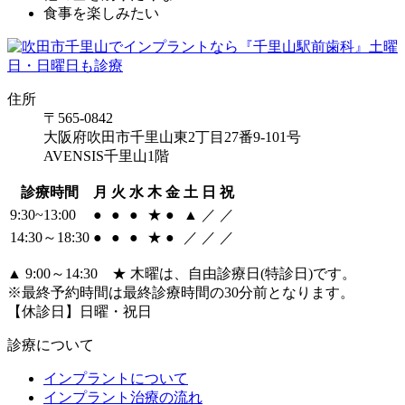
食事を楽しみたい
住所
〒565-0842
大阪府吹田市千里山東2丁目27番9-101号
AVENSIS千里山1階
診療時間
月
火
水
木
金
土
日
祝
9:30~13:00
●
●
●
★
●
▲
／
／
14:30～18:30
●
●
●
★
●
／
／
／
▲ 9:00～14:30 ★ 木曜は、自由診療日(特診日)です。
※最終予約時間は最終診療時間の30分前となります。
【休診日】日曜・祝日
診療について
インプラントについて
インプラント治療の流れ