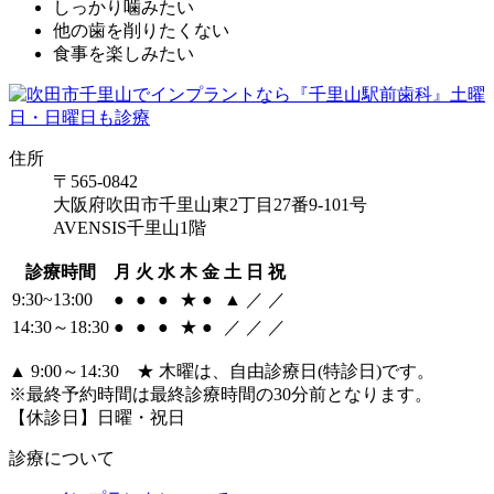
しっかり噛みたい
他の歯を削りたくない
食事を楽しみたい
住所
〒565-0842
大阪府吹田市千里山東2丁目27番9-101号
AVENSIS千里山1階
診療時間
月
火
水
木
金
土
日
祝
9:30~13:00
●
●
●
★
●
▲
／
／
14:30～18:30
●
●
●
★
●
／
／
／
▲ 9:00～14:30 ★ 木曜は、自由診療日(特診日)です。
※最終予約時間は最終診療時間の30分前となります。
【休診日】日曜・祝日
診療について