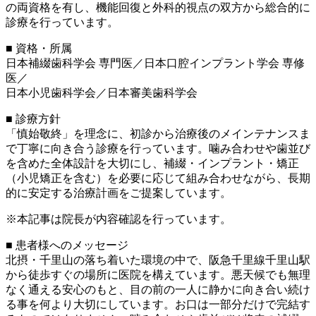
の両資格を有し、機能回復と外科的視点の双方から総合的に
診療を行っています。
■ 資格・所属
日本補綴歯科学会 専門医／日本口腔インプラント学会 専修
医／
日本小児歯科学会／日本審美歯科学会
■ 診療方針
「慎始敬終」を理念に、初診から治療後のメインテナンスま
で丁寧に向き合う診療を行っています。噛み合わせや歯並び
を含めた全体設計を大切にし、補綴・インプラント・矯正
（小児矯正を含む）を必要に応じて組み合わせながら、長期
的に安定する治療計画をご提案しています。
※本記事は院長が内容確認を行っています。
■ 患者様へのメッセージ
北摂・千里山の落ち着いた環境の中で、阪急千里線千里山駅
から徒歩すぐの場所に医院を構えています。悪天候でも無理
なく通える安心のもと、目の前の一人に静かに向き合い続け
る事を何より大切にしています。お口は一部分だけで完結す