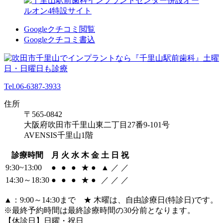
Googleクチコミ閲覧
Googleクチコミ書込
Tel.06-6387-3933
住所
〒565-0842
大阪府吹田市千里山東二丁目27番9-101号
AVENSIS千里山1階
診療時間
月
火
水
木
金
土
日
祝
9:30~13:00
●
●
●
★
●
▲
／
／
14:30～18:30
●
●
●
★
●
／
／
／
▲：9:00～14:30まで ★ 木曜は、自由診療日(特診日)です。
※最終予約時間は最終診療時間の30分前となります。
【休診日】日曜・祝日