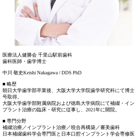
医療法人健勝会 千里山駅前歯科
歯科医師・歯学博士
中川 敬史
Keishi Nakagawa / DDS PhD
■ 略歴
朝日大学歯学部卒業後、大阪大学大学院歯学研究科にて博士
号取得。
大阪大学歯学部附属病院および徳島大学病院にて補綴・イン
プラント治療の臨床・研究に従事し、2021年に開院。
■ 専門分野
補綴治療／インプラント治療／咬合再構築／審美歯科
日本補綴歯科学会専門医と日本口腔インプラント学会専修医