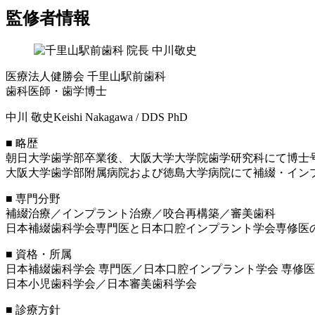
監修者情報
医療法人健勝会 千里山駅前歯科
歯科医師・歯学博士
中川 敬史
Keishi Nakagawa / DDS PhD
■ 略歴
朝日大学歯学部卒業後、大阪大学大学院歯学研究科にて博士
大阪大学歯学部附属病院および徳島大学病院にて補綴・インプ
■ 専門分野
補綴治療／インプラント治療／咬合再構築／審美歯科
日本補綴歯科学会専門医と日本口腔インプラント学会専修医
■ 資格・所属
日本補綴歯科学会 専門医／日本口腔インプラント学会 専修
日本小児歯科学会／日本審美歯科学会
■ 診療方針