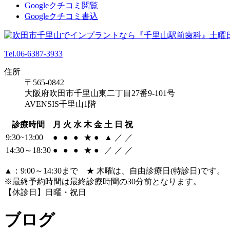
Googleクチコミ閲覧
Googleクチコミ書込
Tel.06-6387-3933
住所
〒565-0842
大阪府吹田市千里山東二丁目27番9-101号
AVENSIS千里山1階
診療時間
月
火
水
木
金
土
日
祝
9:30~13:00
●
●
●
★
●
▲
／
／
14:30～18:30
●
●
●
★
●
／
／
／
▲：9:00～14:30まで ★ 木曜は、自由診療日(特診日)です。
※最終予約時間は最終診療時間の30分前となります。
【休診日】日曜・祝日
ブログ