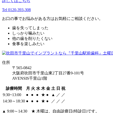
詳しくはこちら
Tel 0120-393-308
お口の事でお悩みがある方はお気軽にご相談ください。
歯を失ってしまった
しっかり噛みたい
他の歯を削りたくない
食事を楽しみたい
住所
〒565-0842
大阪府吹田市千里山東2丁目27番9-101号
AVENSIS千里山1階
診療時間
月
火
水
木
金
土
日
祝
9:30~13:00
●
●
●
★
●
▲
／
／
14:30～18:30
●
●
●
★
●
／
／
／
▲ 9:00～14:30 ★ 木曜は、自由診療日(特診日)です。