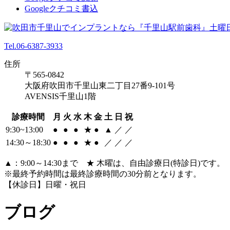
Googleクチコミ書込
Tel.06-6387-3933
住所
〒565-0842
大阪府吹田市千里山東二丁目27番9-101号
AVENSIS千里山1階
診療時間
月
火
水
木
金
土
日
祝
9:30~13:00
●
●
●
★
●
▲
／
／
14:30～18:30
●
●
●
★
●
／
／
／
▲：9:00～14:30まで ★ 木曜は、自由診療日(特診日)です。
※最終予約時間は最終診療時間の30分前となります。
【休診日】日曜・祝日
ブログ