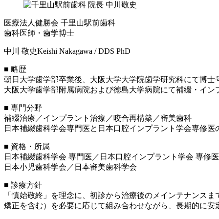
医療法人健勝会 千里山駅前歯科
歯科医師・歯学博士
中川 敬史
Keishi Nakagawa / DDS PhD
■ 略歴
朝日大学歯学部卒業後、大阪大学大学院歯学研究科にて博士
大阪大学歯学部附属病院および徳島大学病院にて補綴・インプ
■ 専門分野
補綴治療／インプラント治療／咬合再構築／審美歯科
日本補綴歯科学会専門医と日本口腔インプラント学会専修医
■ 資格・所属
日本補綴歯科学会 専門医／日本口腔インプラント学会 専修
日本小児歯科学会／日本審美歯科学会
■ 診療方針
「慎始敬終」を理念に、初診から治療後のメインテナンスま
矯正を含む）を必要に応じて組み合わせながら、長期的に安